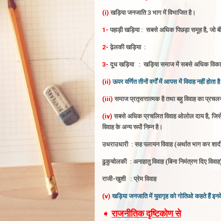
(i)
खड़िया जनजाति 3 भाग में विभाजित है
।
1-
पहाड़ी खड़िया : सबसे अधिक पिछड़ा समूह है, जो बीहड
2-
ढ़ेलकी खड़िया :
3-
दूध खड़िया : खड़िया समाज में सबसे अधिक विकास 
(ii)
ऊपर वर्णित तीनों वर्गों में आपस में विवाह नहीं होता है
(iii)
समाज प्रतृसत्तात्मक है
तथा बहु विवाह का प्रचलन
(iv)
सबसे अधिक प्रचलित विवाह ओलोल दाय है, जिसे 
विवाह के अन्य रूपों निम्न है
।
उधराउधारी : सह पलायन विवाह (अर्थात भाग कर शाद
ढुकुचाेलकी : अनाहातु विवाह (बिना निमंत्रण दिए विवाह
राजी-खुशी : प्रेम विवाह
(v)
खड़िया जनजाति में युवागृह को गोतिओ कहते हैं इनके प्
➧
राजनीतिक दृष्टिकोण से