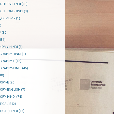
HISTORY-HINDI
(18)
OLITICAL-HINDI
(3)
_COVID-19
(1)
)
Y
(30)
431)
NOMY-HINDI
(3)
GRAPHY HINDI
(1)
GRAPHY-E
(15)
GRAPHY-HINDI
(45)
30)
TORY-E
(26)
TORY-ENGLISH
(7)
TORY-HINDI
(74)
TICAL-E
(2)
TICAL-HINDI
(17)