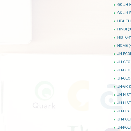
GK-JH-
GK-JH-P
HEALTH
HINDI
(3
HISTOR
HOME
(
JH-ECO
JH-GEO
JH-GEO
JH-GEO
JH-GK
(
JH-HIS
JH-HIS
JH-HIS
JH-POLI
JH-POLI