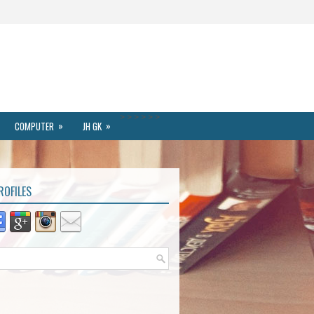
>
>
>
>
>
>
»
»
COMPUTER
JH GK
ROFILES