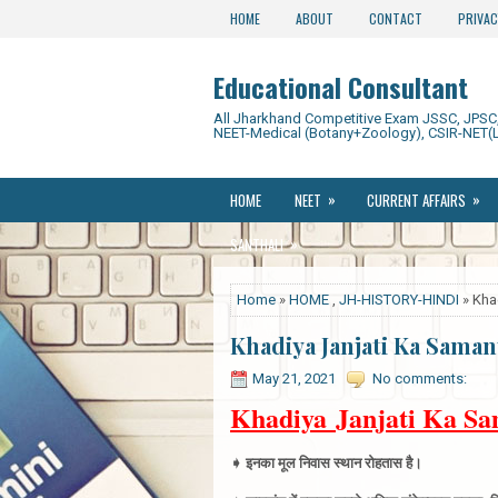
HOME
ABOUT
CONTACT
PRIVAC
Educational Consultant
All Jharkhand Competitive Exam JSSC, JPSC, 
NEET-Medical (Botany+Zoology), CSIR-NET(L
»
»
HOME
NEET
CURRENT AFFAIRS
»
SANTHALI
Home
»
HOME
,
JH-HISTORY-HINDI
» Khad
Khadiya Janjati Ka Samanya
May 21, 2021
No comments:
Khadiya Janjati Ka Sa
➧ इनका मूल निवास स्थान रोहतास है
।