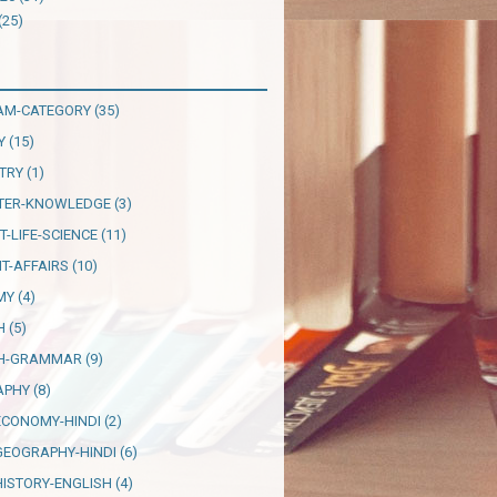
(25)
AM-CATEGORY
(35)
Y
(15)
TRY
(1)
TER-KNOWLEDGE
(3)
T-LIFE-SCIENCE
(11)
T-AFFAIRS
(10)
MY
(4)
H
(5)
SH-GRAMMAR
(9)
APHY
(8)
ECONOMY-HINDI
(2)
GEOGRAPHY-HINDI
(6)
HISTORY-ENGLISH
(4)