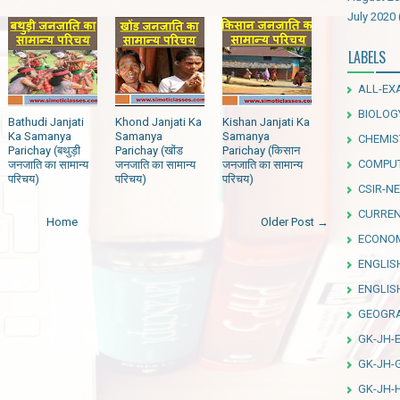
July 2020
LABELS
ALL-EX
BIOLOG
Bathudi Janjati
Khond Janjati Ka
Kishan Janjati Ka
Ka Samanya
Samanya
Samanya
CHEMIS
Parichay (बथुड़ी
Parichay (खोंड
Parichay (किसान
COMPU
जनजाति का सामान्य
जनजाति का सामान्य
जनजाति का सामान्य
परिचय)
परिचय)
परिचय)
CSIR-NE
CURREN
Home
Older Post →
ECONO
ENGLIS
ENGLI
GEOGR
GK-JH-
GK-JH-
GK-JH-