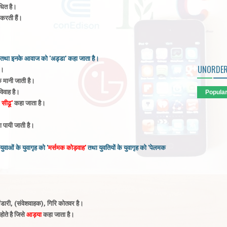
धित है
।
करती हैं
।
ी है तथा इनके आवाज को 'अड्डा' कहा जाता है
।
UNORDER
।
 मानी जाती है
।
िवाह है
।
Popula
 सीढू'
कहा जाता है
।
ा पायी जाती है
।
युवाओं के युवागृह को '
मर्समक
कोड़वाह'
तथा युवतियों के युवागृह को 'पेलमक
ंडारी, (संवेशवाहक), गिरि कोतवर है
।
ोते है जिसे
आड़या
कहा जाता है
।