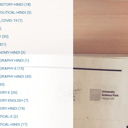
HISTORY-HINDI
(18)
OLITICAL-HINDI
(3)
_COVID-19
(1)
)
Y
(30)
431)
NOMY-HINDI
(3)
GRAPHY HINDI
(1)
GRAPHY-E
(15)
GRAPHY-HINDI
(45)
30)
TORY-E
(26)
TORY-ENGLISH
(7)
TORY-HINDI
(74)
TICAL-E
(2)
TICAL-HINDI
(17)