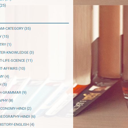
(25)
AM-CATEGORY
(35)
Y
(15)
TRY
(1)
TER-KNOWLEDGE
(3)
T-LIFE-SCIENCE
(11)
T-AFFAIRS
(10)
MY
(4)
H
(5)
SH-GRAMMAR
(9)
APHY
(8)
ECONOMY-HINDI
(2)
GEOGRAPHY-HINDI
(6)
HISTORY-ENGLISH
(4)