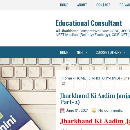
HOME
ABOUT
CONTACT
PRIVAC
Educational Consultant
All Jharkhand Competitive Exam JSSC, JPSC, 
NEET-Medical (Botany+Zoology), CSIR-NET(L
»
»
HOME
NEET
CURRENT AFFAIRS
»
SANTHALI
Home
»
HOME
,
JH-HISTORY-HINDI
» Jhar
2)
Jharkhand Ki Aadim Janjat
Part-2)
June 01, 2021
No comments:
Jharkhand Ki Aadim Ja