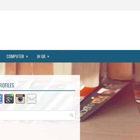
>
>
>
>
>
>
»
»
COMPUTER
JH GK
ROFILES