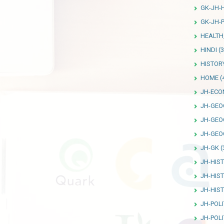
GK-JH-
GK-JH-P
HEALTH
HINDI
(3
HISTOR
HOME
(
JH-ECO
JH-GEO
JH-GEO
JH-GEO
JH-GK
(
JH-HIS
JH-HIS
JH-HIS
JH-POLI
JH-POLI