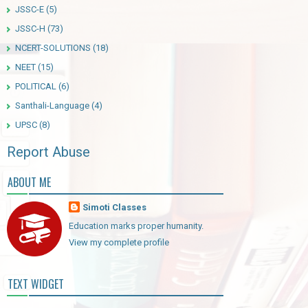
JSSC-E
(5)
JSSC-H
(73)
NCERT-SOLUTIONS
(18)
NEET
(15)
POLITICAL
(6)
Santhali-Language
(4)
UPSC
(8)
Report Abuse
ABOUT ME
Simoti Classes
Education marks proper humanity.
View my complete profile
TEXT WIDGET