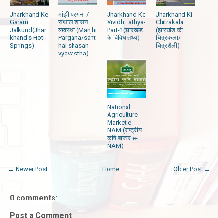
Jharkhand Ke
मांझी परगना /
Jharkhand Ke
Jharkhand Ki
Garam
संथाल शासन
Vividh Tathya-
Chitrakala
Jalkund(Jhar
व्यवस्था (Manjhi
Part-1(झारखंड
(झारखंड की
khand's Hot
Pargana/sant
के विविध तथ्य)
चित्रकला/
Springs)
hal shasan
चित्रशैली)
vyavastha)
National
Agriculture
Market e-
NAM (राष्ट्रीय
कृषि बाजार e-
NAM)
← Newer Post
Home
Older Post →
0 comments:
Post a Comment