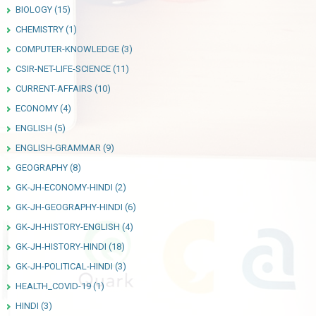
BIOLOGY
(15)
CHEMISTRY
(1)
COMPUTER-KNOWLEDGE
(3)
CSIR-NET-LIFE-SCIENCE
(11)
CURRENT-AFFAIRS
(10)
ECONOMY
(4)
ENGLISH
(5)
ENGLISH-GRAMMAR
(9)
GEOGRAPHY
(8)
GK-JH-ECONOMY-HINDI
(2)
GK-JH-GEOGRAPHY-HINDI
(6)
GK-JH-HISTORY-ENGLISH
(4)
GK-JH-HISTORY-HINDI
(18)
GK-JH-POLITICAL-HINDI
(3)
HEALTH_COVID-19
(1)
HINDI
(3)