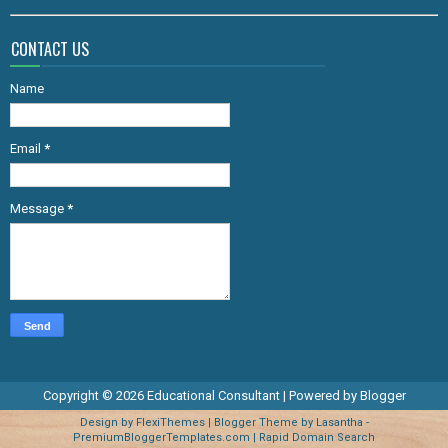
CONTACT US
Name
Email
*
Message
*
Copyright ©
2026
Educational Consultant
| Powered by
Blogger
Design by
FlexiThemes
| Blogger Theme by
Lasantha
-
PremiumBloggerTemplates.com
|
Rapid Domain Search