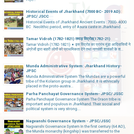
Historical Events of Jharkhand (7000 BC- 2019 AD):
JPSC/ JSCC
Historical Events of Jharkhand Ancient Events : 7000- 4000
BC Neolithic period, entry of Asura caste in Jharkhand. ...
Tamar Vidroh (1782-1821) तमाड़ विद्रोह(1782-21)
Tamar Vidroh (1782-1821) ➧ इस विद्रोह का प्रारंभ मुंडा आदिवासियों ने
अंग्रेजों द्वारा बाहरी लोगों को प्राथमिकता देने तथा नागवंशी शासकों के श...
Munda Administrative System: Jharkhand History-
JPSC
Munda Administrative System The Mundas are a powerful
tribe of the Kolarion group in Jharkhand. It is ethnically
placed in the proto-austra...
Parha Panchayat Governance System- JPSC/ JSSC
Parha Panchayat Governance System The Oraon tribe is
important and populous in Jharkhand. Their social and
political system is very strong....
Nagvanshi Governance System - JPSC/JSSC
Nagvanshi Governance System In the first century (64 AD),
the Munda monarchy (kingship) was transferred to the