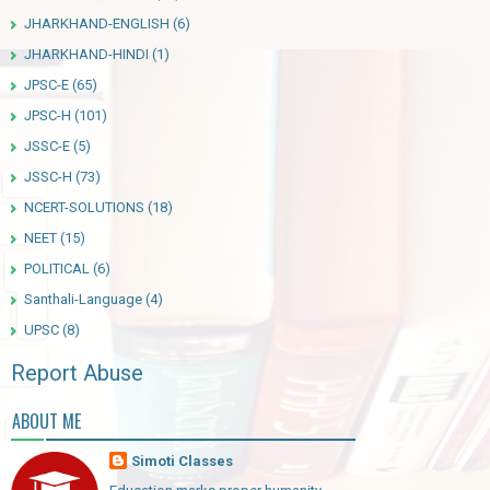
JHARKHAND-ENGLISH
(6)
JHARKHAND-HINDI
(1)
JPSC-E
(65)
JPSC-H
(101)
JSSC-E
(5)
JSSC-H
(73)
NCERT-SOLUTIONS
(18)
NEET
(15)
POLITICAL
(6)
Santhali-Language
(4)
UPSC
(8)
Report Abuse
ABOUT ME
Simoti Classes