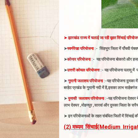
➤
झारखंड राज्य में चलाई जा रही
वृहत
सिंचाई परियोजन
➤
स्वर्णरेखा परियोजना
:- सिंहभूम जिला में पाँचवी पंचवर
➤
कोनार परियोजना
:- यह परियोजना बोकारो और हजारीब
➤
उत्तरी
कोयल परियोजना
:-
यह परियोजना पलामू में
प
➤
गुमानी जलाशय परियोजना
:-यह
परियोजना दुमका में
बरहेट प्रखंड के गुमानी नदी में है,इसका लाभ साहेबग
➤
पुनासी
जलाशय परियोजना
:-यह
परियोजना देवघर मे
लाभ देवघर ,मोहनपुर ,सारवां और दुमका जिला के सरै
➤
इन परियोजनाओं के तहत संबंधित जिलों में सिंचाई की
(2) मध्यम
सिंचाई(Medium Irriga