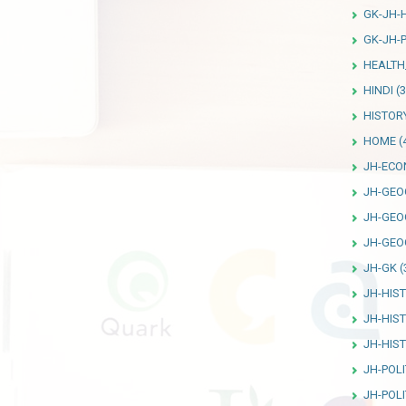
GK-JH-
GK-JH-P
HEALTH
HINDI
(3
HISTOR
HOME
(
JH-ECO
JH-GEO
JH-GEO
JH-GEO
JH-GK
(
JH-HIS
JH-HIS
JH-HIS
JH-POLI
JH-POLI