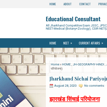
HOME
ABOUT
CONTACT
PRIVAC
Educational Consultant
All Jharkhand Competitive Exam JSSC, JPSC, 
NEET-Medical (Botany+Zoology), CSIR-NET(L
»
»
HOME
NEET
CURRENT AFFAIRS
»
SANTHALI
Home
»
HOME
,
JH-GEOGRAPHY-HINDI
,
परियोजना)
Jharkhand Sichai Pariyojna
August 28, 2020
No comments:
झारखंड सिंचाई परियोजना