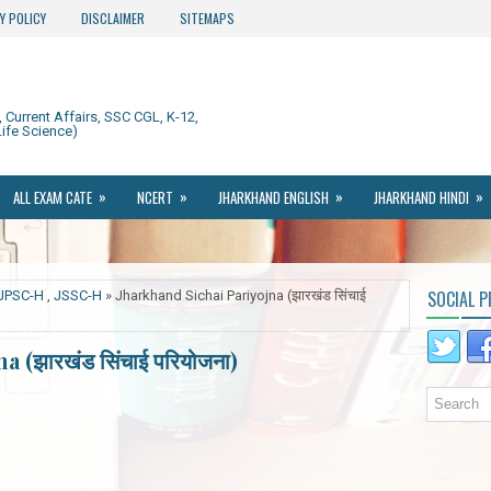
Y POLICY
DISCLAIMER
SITEMAPS
Current Affairs, SSC CGL, K-12,
ife Science)
»
»
»
»
ALL EXAM CATE
NCERT
JHARKHAND ENGLISH
JHARKHAND HINDI
SOCIAL P
JPSC-H
,
JSSC-H
» Jharkhand Sichai Pariyojna (झारखंड सिंचाई
 (झारखंड सिंचाई परियोजना)