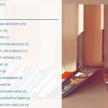
(25)
AM-CATEGORY
(35)
Y
(15)
TRY
(1)
TER-KNOWLEDGE
(3)
T-LIFE-SCIENCE
(11)
T-AFFAIRS
(10)
MY
(4)
H
(5)
SH-GRAMMAR
(9)
APHY
(8)
ECONOMY-HINDI
(2)
GEOGRAPHY-HINDI
(6)
HISTORY-ENGLISH
(4)