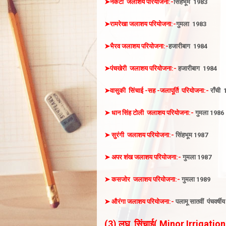
➤नकटी
जलाशय
परियोजना:-
सिंहभूम
1983
➤रामरेखा
जलाशय
परियोजना:-
गुमला
1983
➤भैरव
जलाशय
परियोजना:-
हजारीबाग
1984
➤पंचखेरी
जलाशय
परियोजना:-
हजारीबाग
1984
➤वासुकी सिंचाई -सह -जलापूर्ति
परियोजना:-
राँची
➤
धान सिंह टोली
जलाशय
परियोजना:-
गुमला 1986
➤
सुरंगी
जलाशय
परियोजना:-
सिंहभूम 1987
➤
अपर शंख
जलाशय
परियोजना:-
गुमला 1987
➤
कसजोर
जलाशय
परियोजना:-
गुमला 1989
➤
औरंगा
जलाशय
परियोजना:-
पलामू सातवीं
पंचवर्षी
(3) लघु
सिंचाई( Minor Irrigatio