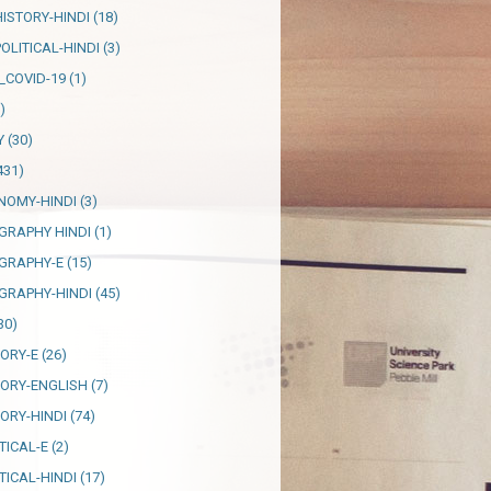
HISTORY-HINDI
(18)
OLITICAL-HINDI
(3)
_COVID-19
(1)
)
Y
(30)
431)
NOMY-HINDI
(3)
GRAPHY HINDI
(1)
GRAPHY-E
(15)
GRAPHY-HINDI
(45)
30)
TORY-E
(26)
TORY-ENGLISH
(7)
TORY-HINDI
(74)
TICAL-E
(2)
TICAL-HINDI
(17)