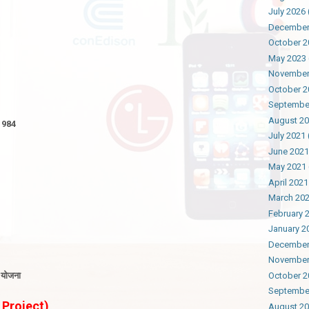
July 2026
December
October 2
May 2023
November
October 2
Septembe
August 2
1984
July 2021
June 2021
May 2021
April 2021
March 20
February 
January 2
December
November
October 2
य योजना
Septembe
n Project)
August 2