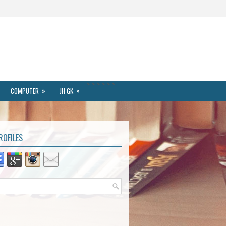
>
>
>
>
>
>
»
»
COMPUTER
JH GK
ROFILES