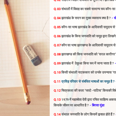
Q.03
संथालों
में विवाह का सबसे सामान्य रूप कौन-सा 
Q.04
झारखंड के सदन का मुख्य व्यवसाय क्या है ?
- ख
Q.05
कौन-सा भाषा झारखंड के आदिवासी समुदाय से विल
Q.06
झारखंड के किस जनजाति को समूह द्वारा लिखने
Q.07
कौन सा भाषा झारखण्ड के आदिवासी समुदाय से वि
Q.08
झारखण्ड की किस जनजाति को 'सरल
कारीगर' 
Q.09
झारखंड में ठेकुआ किस रूप में जाना जाता है ?
-
Q.10
किसी संथाली नाटककार को उनके उपन्यास 'राही
Q.11
द्रविड़
परिवार से संबंधित भाषाओं का समूह है ?
Q.12
चित्रकला की कला 'जादो -पाटिया' किसकी विशे
Q.13
1979 में महाश्वेता देवी द्वारा रचित साहित्य 
किसके जीवन पर आधारित है ?
- बिरसा मुंडा
Q.14
संथाल जनजाति के लोग किसमें कुशल होते हैं ?