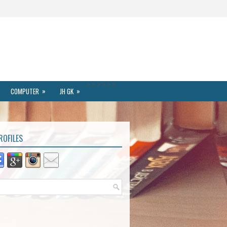
>
>
>
>
>
>
»
»
COMPUTER
JH GK
ROFILES