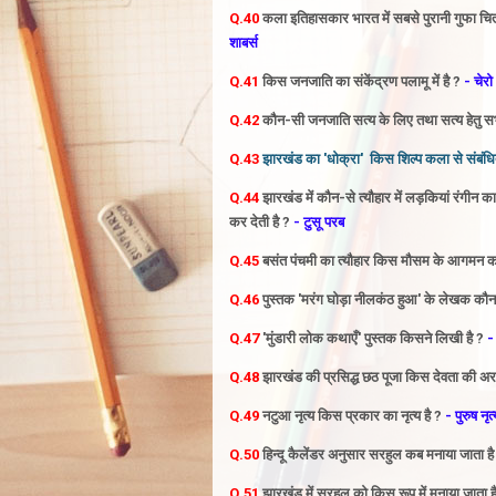
Q.40
कला
इतिहासकार भारत में सबसे पुरानी गुफा च
शाबर्स
Q.41
किस जनजाति का संकेंद्रण पलामू में है ?
- चेरो
Q.42
कौन-सी जनजाति सत्य के लिए तथा सत्य हेतु सभ
Q.43
झारखंड का 'धोक्रा' किस शिल्प कला से संबंधि
Q.44
झारखंड में कौन-से त्यौहार में लड़कियां रंगी
कर देती है ?
- टुसू परब
Q.45
बसंत पंचमी का त्यौहार किस मौसम के आगमन का
Q.46
पुस्तक 'मरंग घोड़ा नीलकंठ हुआ' के लेखक कौन 
Q.47
'मुंडारी लोक कथाएँ'
पुस्तक किसने लिखी है ?
-
Q.48
झारखंड की प्रसिद्ध छठ पूजा किस देवता की अर
Q.49
नटुआ नृत्य किस
प्रकार का नृत्य है ?
- पुरुष नृत
Q.50
हिन्दू कैलेंडर अनुसार सरहुल कब मनाया
जाता ह
Q.51
झारखंड में
सरहुल को किस
रूप में मनाया जाता ह