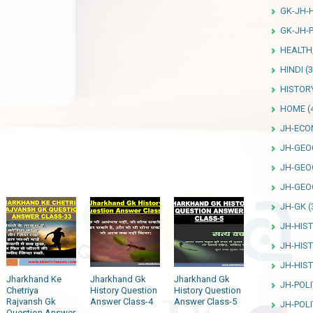
GK-JH-
GK-JH-P
HEALTH
HINDI
(3
HISTOR
HOME
(
JH-ECO
JH-GEO
JH-GEO
JH-GEO
JH-GK
(
JH-HIS
JH-HIS
JH-HIS
Jharkhand Ke
Jharkhand Gk
Jharkhand Gk
JH-POLI
Chetriya
History Question
History Question
Rajvansh Gk
Answer Class-4
Answer Class-5
JH-POLI
Question Answer