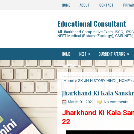
HOME
ABOUT
CONTACT
PRIVAC
Educational Consultant
All Jharkhand Competitive Exam JSSC, JPSC, 
NEET-Medical (Botany+Zoology), CSIR-NET(L
»
»
HOME
NEET
CURRENT AFFAIRS
»
SANTHALI
Home
»
GK-JH-HISTORY-HINDI
,
HOME
» 
Jharkhand Ki Kala Sansk
March 01, 2021
No comments:
Jharkhand Ki Kala San
22