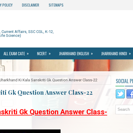
Y POLICY
DISCLAIMER
SITEMAPS
Current Affairs, SSC CGL, K-12,
ife Science)
»
»
»
»
ALL EXAM CATE
NCERT
JHARKHAND ENGLISH
JHARKHAND HINDI
SOCIAL P
Jharkhand Ki Kala Sanskriti Gk Question Answer Class-22
riti Gk Question Answer Class-22
skriti Gk Question Answer Class-