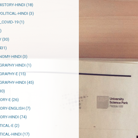
HISTORY-HINDI
(18)
OLITICAL-HINDI
(3)
_COVID-19
(1)
)
Y
(30)
431)
NOMY-HINDI
(3)
GRAPHY HINDI
(1)
GRAPHY-E
(15)
GRAPHY-HINDI
(45)
30)
TORY-E
(26)
TORY-ENGLISH
(7)
TORY-HINDI
(74)
TICAL-E
(2)
TICAL-HINDI
(17)