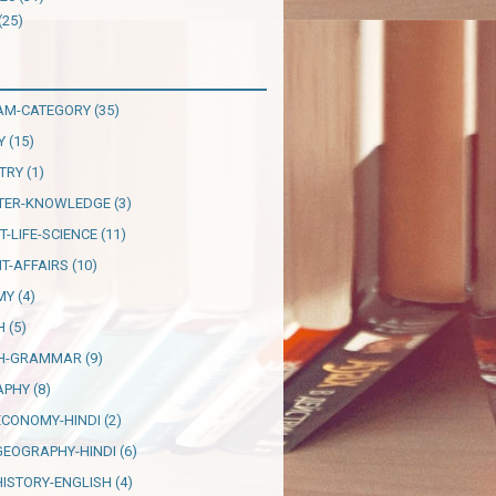
(25)
AM-CATEGORY
(35)
Y
(15)
TRY
(1)
TER-KNOWLEDGE
(3)
T-LIFE-SCIENCE
(11)
T-AFFAIRS
(10)
MY
(4)
H
(5)
SH-GRAMMAR
(9)
APHY
(8)
ECONOMY-HINDI
(2)
GEOGRAPHY-HINDI
(6)
HISTORY-ENGLISH
(4)