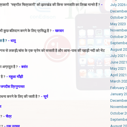
ित्रकारी 'स्क्रॉल चित्रकारी' को झारखंड की किस जनजाति का लिखा मानते हैं ?
-
July 2026
December
October 2
May 2023
November
ी कुछ बलिदान करने के लिए प्रसिद्ध है ?
- खरवार
October 2
त है ?
- धातु
Septembe
August 2
न कागज से लकड़ी/बांस के एक फ्रेम को सजाती है और आस-पास की पहाड़ी नदी को भेंट
July 2021
June 2021
 अग्रदुत है ?
- बसंत
May 2021
April 2021
है ?
- महुआ माँझी
March 20
 जगदीश त्रिगुणायत
February 
January 2
ाधना करने के लिए की जाती है ?
- सूर्य
December
्य
November
October 2
ै ?
- चैत्र
Septembe
August 2
ै ?
- एक उत्सव