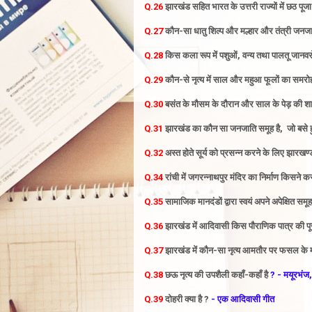
Q.26
झारखंड सहित भारत के उत्तरी राज्यों में छठ पू
Q.27
कौन-सा धातु शिल्प और मल्हार और तंत्री जनजाति
Q.28
किस कला रूप में पशुओं, वन्य तथा पालतू जानवरो
Q.29
कौन-से नृत्य में साल और महुआ फूलों का समरोह
Q.30
बसंत के मौसम के दौरान
और
साल
के पेड़ की श
Q.31
झारखंड का कौन सा जनजाति समूह है, जो बसे हु
Q.32
अस्त होते सूर्य को प्रसन्न करने के लिए झारखण्
Q.34
रांची में जगरन्नाथपुर
मंदिर का निर्माण किसने क
Q.35
सामाजिक मानदंडों द्वारा स्वयं अपने अपेक्षित सम
Q.36
झारखंड में आदिवासी किस पौराणिक पात्र की पूज
Q.37
झारखंड में कौन-सा नृत्य आमतौर पर फसल के मौ
Q.38
छऊ
नृत्य की उपशैली कहाँ-कहाँ है
? - मयूरभंज
Q.39
दोहरी क्या है ?
- एक आदिवासी गीत