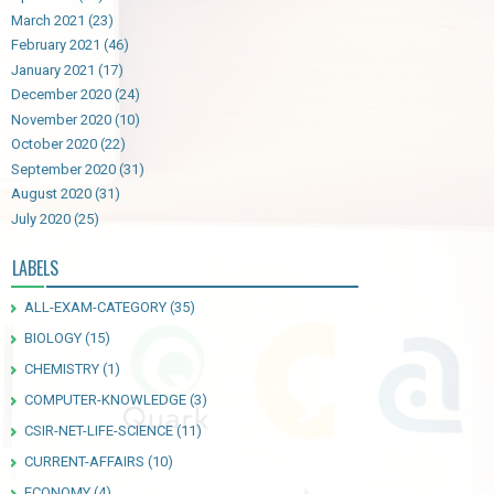
March 2021
(23)
February 2021
(46)
January 2021
(17)
December 2020
(24)
November 2020
(10)
October 2020
(22)
September 2020
(31)
August 2020
(31)
July 2020
(25)
LABELS
ALL-EXAM-CATEGORY
(35)
BIOLOGY
(15)
CHEMISTRY
(1)
COMPUTER-KNOWLEDGE
(3)
CSIR-NET-LIFE-SCIENCE
(11)
CURRENT-AFFAIRS
(10)
ECONOMY
(4)