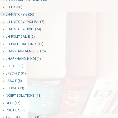
JH-GK
(30)
JH-HISTORY-E
(26)
JH-HISTORY-ENGLISH
(7)
JH-HISTORY-HINDI
(74)
JH-POLITICAL-E
(2)
JH-POLITICAL-HINDI
(17)
JHARKHAND-ENGLISH
(6)
JHARKHAND-HINDI
(1)
JPSC-E
(65)
JPSC-H
(101)
JSSC-E
(5)
JSSC-H
(73)
NCERT-SOLUTIONS
(18)
NEET
(15)
POLITICAL
(6)
Santhali-Language
(4)