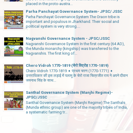
placed in the proto-austra...
Parha Panchayat Governance System- JPSC/ JSSC
Parha Panchayat Governance System The Oraon tribe is
important and populous in Jharkhand. Their social and
political system is very strong....
Nagvanshi Governance System - JPSC/JSSC
Nagvanshi Governance System In the first century (64 AD),
the Munda monarchy (kingship) was transferred to the
Nagvanshis. The first king of...
Chero Vidroh 1770-1819 (चेरो विद्रोह 1770-1819)
Chero Vidroh 1770-1819 ➧ प्रथम चरण (1770-1771) ➧
उत्तराधिकार की इस लड़ाई में पलामू के चेरो राजा चित्रजीत राय ने अपने दीवान
जयनाथ सिंह के साथ...
Santhal Governance System (Manjhi Regime)-
JPSC/JSSC
Santhal Governance System (Manjhi Regime) The Santhals
(Munda ethnic group) are one of the majority tribes of India,
a systematic farming tr...