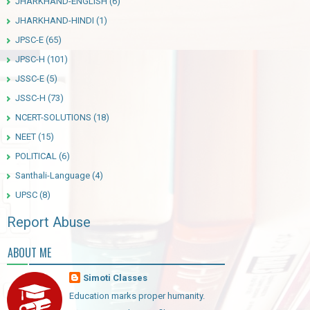
JHARKHAND-ENGLISH
(6)
JHARKHAND-HINDI
(1)
JPSC-E
(65)
JPSC-H
(101)
JSSC-E
(5)
JSSC-H
(73)
NCERT-SOLUTIONS
(18)
NEET
(15)
POLITICAL
(6)
Santhali-Language
(4)
UPSC
(8)
Report Abuse
ABOUT ME
Simoti Classes
Education marks proper humanity.