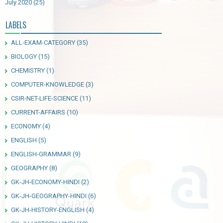
July 2020
(25)
LABELS
ALL-EXAM-CATEGORY
(35)
BIOLOGY
(15)
CHEMISTRY
(1)
COMPUTER-KNOWLEDGE
(3)
CSIR-NET-LIFE-SCIENCE
(11)
CURRENT-AFFAIRS
(10)
ECONOMY
(4)
ENGLISH
(5)
ENGLISH-GRAMMAR
(9)
GEOGRAPHY
(8)
GK-JH-ECONOMY-HINDI
(2)
GK-JH-GEOGRAPHY-HINDI
(6)
GK-JH-HISTORY-ENGLISH
(4)