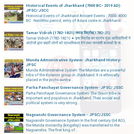
Historical Events of Jharkhand (7000 BC- 2019 AD):
JPSC/ JSCC
Historical Events of Jharkhand Ancient Events : 7000- 4000
BC Neolithic period, entry of Asura caste in Jharkhand. ...
Tamar Vidroh (1782-1821) तमाड़ विद्रोह(1782-21)
Tamar Vidroh (1782-1821) ➧ इस विद्रोह का प्रारंभ मुंडा आदिवासियों ने
अंग्रेजों द्वारा बाहरी लोगों को प्राथमिकता देने तथा नागवंशी शासकों के श...
Munda Administrative System: Jharkhand History-
JPSC
Munda Administrative System The Mundas are a powerful
tribe of the Kolarion group in Jharkhand. It is ethnically
placed in the proto-austra...
Parha Panchayat Governance System- JPSC/ JSSC
Parha Panchayat Governance System The Oraon tribe is
important and populous in Jharkhand. Their social and
political system is very strong....
Nagvanshi Governance System - JPSC/JSSC
Nagvanshi Governance System In the first century (64 AD),
the Munda monarchy (kingship) was transferred to the
Nagvanshis. The first king of...