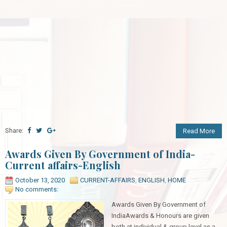
Share:
Read More
Awards Given By Government of India-
Current affairs-English
October 13, 2020
CURRENT-AFFAIRS
,
ENGLISH
,
HOME
No comments:
Awards Given By Government of
IndiaAwards & Honours are given
both at individual & group level as a