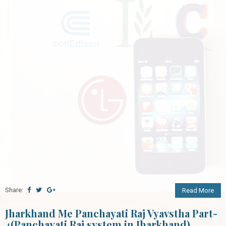
Share:
Read More
Jharkhand Me Panchayati Raj Vyavstha Part-
4(Panchayati Raj system in Jharkhand)