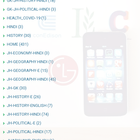
GK-JH-HISTORY-HINDI
(18)
GK-JH-POLITICAL-HINDI
(3)
HEALTH_COVID-19
(1)
HINDI
(3)
HISTORY
(30)
HOME
(431)
JH-ECONOMY-HINDI
(3)
JH-GEOGRAPHY HINDI
(1)
JH-GEOGRAPHY-E
(15)
JH-GEOGRAPHY-HINDI
(45)
JH-GK
(30)
JH-HISTORY-E
(26)
JH-HISTORY-ENGLISH
(7)
JH-HISTORY-HINDI
(74)
JH-POLITICAL-E
(2)
JH-POLITICAL-HINDI
(17)